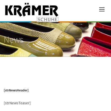
News
[strNewsHeader]
[strNewsTeaser]