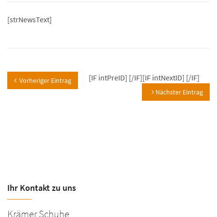
[strNewsText]
[IF intPreID]
[/IF][IF intNextID]
[/IF]
Vorheriger Eintrag
Nächster Eintrag
Ihr Kontakt zu uns
Krämer Schuhe