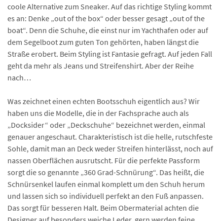
coole Alternative zum Sneaker. Auf das richtige Styling kommt
es an: Denke „out of the box“ oder besser gesagt „out of the
boat“. Denn die Schuhe, die einst nur im Yachthafen oder auf
dem Segelboot zum guten Ton gehörten, haben längst die
Straße erobert. Beim Styling ist Fantasie gefragt. Auf jeden Fall
geht da mehr als Jeans und Streifenshirt. Aber der Reihe
nach…
Was zeichnet einen echten Bootsschuh eigentlich aus? Wir
haben uns die Modelle, die in der Fachsprache auch als
„Docksider“ oder „Deckschuhe“ bezeichnet werden, einmal
genauer angeschaut. Charakteristisch ist die helle, rutschfeste
Sohle, damit man an Deck weder Streifen hinterlässt, noch auf
nassen Oberflächen ausrutscht. Für die perfekte Passform
sorgt die so genannte „360 Grad-Schnürung“. Das heißt, die
Schnürsenkel laufen einmal komplett um den Schuh herum
und lassen sich so individuell perfekt an den Fuß anpassen.
Das sorgt für besseren Halt. Beim Obermaterial achten die
Designer auf besonders weiche Leder, gern werden feine