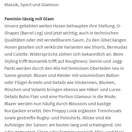
Klassik, Sport und Glamour.
Feminin-lässig mit Glam
Unsere geliebten weiten Hosen behaupten ihre Stellung. O-
Shapes (Barrel Leg) sind jetzt wichtig; auch in technischen
Qualitäten oder mit verstellbarem Saum. Zu den (über)langen
Hosen gesellen sich verkürzte Varianten wie Shorts, Bermudas
und Culotte. Widersprüche ziehen sich bekanntlich an. Beim
Styling trifft Romantik trifft auf Roughness: Denim und Jogg-
Pants werden durch den Mix mit femininen Oberteilen neu in
Szene gesetzt. Blusen und Kleider mit voluminösen Ballon-
oder Flügel-Ärmeln und Details wie Stickereien, Blumen,
Rüschen und Volants bringen ebenso wie Häkel- und Lurex-
Details Boho Flair und eine Portion Glamour in die Mode.
Blazer werden nun häufig durch Blousons und kastige
Kurzjacken ersetzt. Den Preppy Look ergänzen Trenchcoats
sowie gestreifte Rugby- und Poloshirts. Röcke sind die
Aufsteiger der Saison: am besten lang und schwingend. Uni
oder gemustert. Clean oder feminin verspielt. Mini- und Maxi-