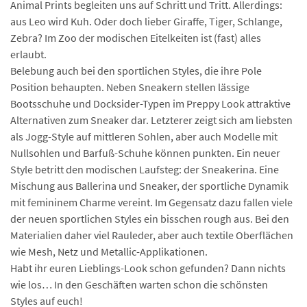
Animal Prints begleiten uns auf Schritt und Tritt. Allerdings:
aus Leo wird Kuh. Oder doch lieber Giraffe, Tiger, Schlange,
Zebra? Im Zoo der modischen Eitelkeiten ist (fast) alles
erlaubt.
Belebung auch bei den sportlichen Styles, die ihre Pole
Position behaupten. Neben Sneakern stellen lässige
Bootsschuhe und Docksider-Typen im Preppy Look attraktive
Alternativen zum Sneaker dar. Letzterer zeigt sich am liebsten
als Jogg-Style auf mittleren Sohlen, aber auch Modelle mit
Nullsohlen und Barfuß-Schuhe können punkten. Ein neuer
Style betritt den modischen Laufsteg: der Sneakerina. Eine
Mischung aus Ballerina und Sneaker, der sportliche Dynamik
mit femininem Charme vereint. Im Gegensatz dazu fallen viele
der neuen sportlichen Styles ein bisschen rough aus. Bei den
Materialien daher viel Rauleder, aber auch textile Oberflächen
wie Mesh, Netz und Metallic-Applikationen.
Habt ihr euren Lieblings-Look schon gefunden? Dann nichts
wie los… In den Geschäften warten schon die schönsten
Styles auf euch!