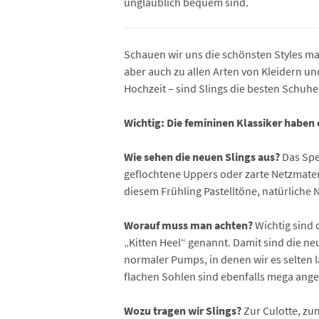
unglaublich bequem sind.
Schauen wir uns die schönsten Styles mal
aber auch zu allen Arten von Kleidern u
Hochzeit – sind Slings die besten Schuhe
Wichtig: Die femininen Klassiker habe
Wie sehen die neuen Slings aus?
Das Spek
geflochtene Uppers oder zarte Netzmateria
diesem Frühling Pastelltöne, natürliche
Worauf muss man achten?
Wichtig sind 
„Kitten Heel“ genannt. Damit sind die ne
normaler Pumps, in denen wir es selten l
flachen Sohlen sind ebenfalls mega ange
Wozu tragen wir Slings?
Zur Culotte, zum