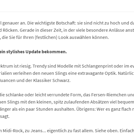
 genauer an. Die wichtigste Botschaft: sie sind nicht zu hoch und
nd Röcken. Gerade in dieser Zeit, in der viele besondere Anlässe a
, die Sie für Ihren (festlichen) Look auswählen können.
n ein stylishes Update bekommen.
trum ist riesig. Trendy sind Modelle mit Schlangenprint oder im e
lien verleihen den neuen Slings eine extravagante Optik. Natürlich 
 Nuancen und der Klassiker Schwarz.
die schlanke oder leicht verrundete Form, das Fersen-Riemchen und 
uen Slings mit den kleinen, spitz zulaufenden Absätzen viel bequem
änger als ein paar Stunden aushalten. Übrigens: Wer es ganz flach m
sagt.
 Midi-Rock, zu Jeans... eigentlich zu fast allem. Siehe oben. Einfa